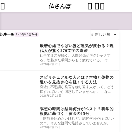




仏さんぽ
記事一覧
1 - 10件 / 全34件

未分類
般若心経でやばいほど運気が変わる？現
代人が驚く276文字の奇跡
仕事でミスが続く、人間関係がギクシャクす
る、朝起きた瞬間からもう疲れている。 そん
2026年2月25日
な状態が続いているとしたら、心のどこか
スピリチュアル
スピリチュアルな人とは？本物と偽物の
違いを見抜き心を軽くする方法
身近に不思議な発言を繰り返す人がいて、どう
接すればいいか困惑していませんか。 「なん
2026年2月23日
だか怪しいけれど、否定するのも気が引
瞑想
瞑想の時間は結局何分がベスト？科学的
根拠に基づく「黄金の15分」
「瞑想を始めたいけれど、結局何分やればいい
の？」そんな疑問で足踏みしていませんか。 5
2026年2月22日
分では物足りない気がするし、20分は長