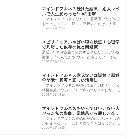
瞑想
マインドフルネス続けた結果、別人レベ
ルで人生変わった5つの衝撃
「マインドフルネスなんて、意識高い系がやる
ものでしょ？」「座って呼吸するだけで人生変
2026年2月21日
わるなら苦労しないよ」 正直に告白し
スピリチュアル
スピリチュアルやばい噂を検証！心理学
で判明した依存の罠と回避策
最近、SNSや広告で目にするスピリチュアルな
情報に「なんだかやばい」と感じていません
2026年2月20日
か。 最初は癒やしや励ましを求めていたは
瞑想
マインドフルネス意味ないは誤解？脳科
学が示す真実と正しい活用法
「マインドフルネスをやってみたけれど、全く
効果を感じない」「ただ座っているだけで、正
2026年2月19日
直言って意味ない気がする」 流行に惹
瞑想
マインドフルネスをやってはいけない人
だった私の告白。逆効果から脱した全記
録
「マインドフルネスを始めたのに、ちっとも心
が休まらない」「むしろ嫌なことばかり思い出
2026年2月18日
して、不安が強くなってしまった」 そ
瞑想