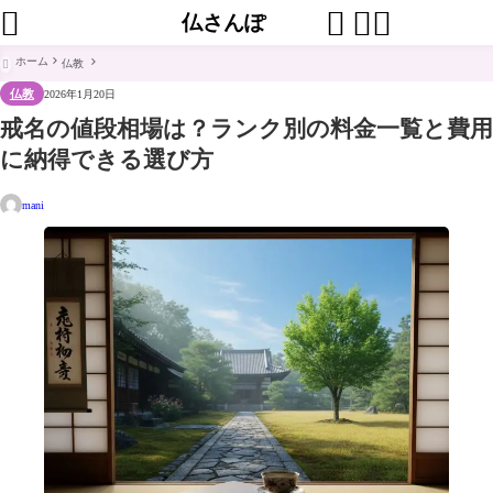




仏さんぽ
ホーム
仏教

仏教
2026年1月20日
戒名の値段相場は？ランク別の料金一覧と費用
に納得できる選び方
mani