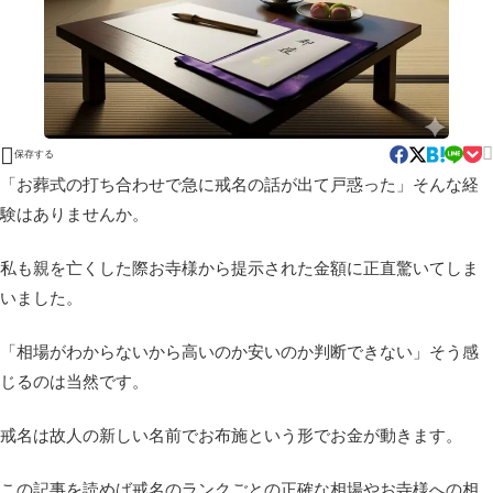


保存する
「お葬式の打ち合わせで急に戒名の話が出て戸惑った」そんな経
験はありませんか。
私も親を亡くした際お寺様から提示された金額に正直驚いてしま
いました。
「相場がわからないから高いのか安いのか判断できない」そう感
じるのは当然です。
戒名は故人の新しい名前でお布施という形でお金が動きます。
この記事を読めば戒名のランクごとの正確な相場やお寺様への相