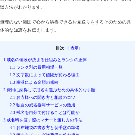
談方法がわかります。
無理のない範囲で心から納得できるお見送りをするそのための具
体的な知恵をお伝えします。
目次
[
非表示
]
1
戒名の値段が決まる仕組みとランクの正体
1.1
ランク別の費用相場一覧
1.2
文字数によって値段が変わる理由
1.3
宗派による金額の傾向
2
費用に納得して戒名を選ぶための具体的な手順
2.1
お寺様への聞き方と相談のコツ
2.2
独自の戒名授与サービスの活用
2.3
戒名を自分で付けることは可能か
3
戒名料を渡す際のマナーと渡し方の作法
3.1
お布施袋の書き方と切手盆の準備
3.2
渡すタイミングは葬儀の前か後か